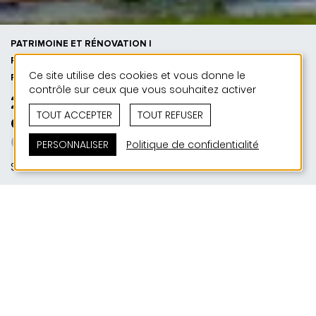
PATRIMOINE ET RÉNOVATION |
PUBLIC | 50 ANS DE JONAS - 50
Ce site utilise des cookies et vous donne le
PROJETS
contrôle sur ceux que vous souhaitez activer
2015 | Extension maison
TOUT ACCEPTER
TOUT REFUSER
communale de Schieren
Gebaute Bürgernähe
PERSONNALISER
Politique de confidentialité
Schieren
SITUATION
90, Route de Luxembourg | L-9125 Schieren
MAITRE D'OUVRAGE
Administration Communale de Schieren