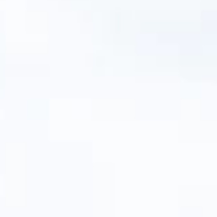
STORIES
TEAM
JOBS@JONAS
CONTACT
facebook
instagram
linkedin
|
|