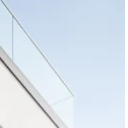
JONAS
CT
instagram
linkedin
|