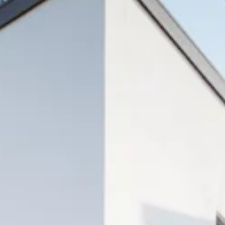
TEAM
JOBS@
CONTA
facebook
|