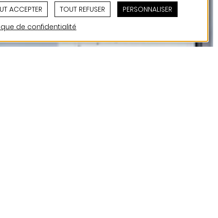
UT ACCEPTER
TOUT REFUSER
PERSONNALISER
tique de confidentialité
tiel au cœur de
ence de 14
erses. La plupart des
terrasse.
tallations répondent aux
 particulier sera mis
bâtiment. La résidence
e B/B.