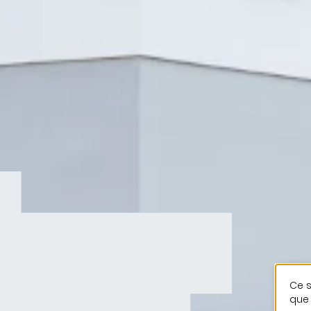
Ce s
que 