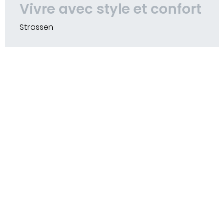
Vivre avec style et confort
Strassen
SITUATION
129, route d'Arlon | L-8009
Strassen
MAITRE D'OUVRAGE
Immo Nord S.A.
RÉALISATION
2016-2017