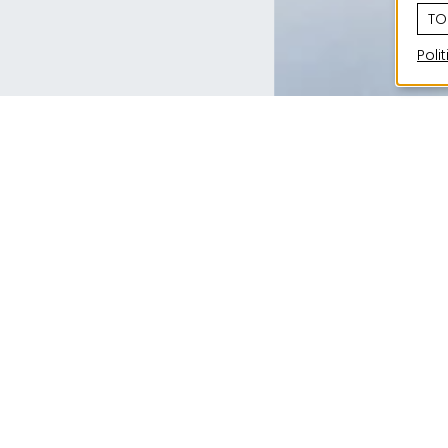
TO
Poli
La construction d’un nouveau complexe résiden
Strassen comprenait la conception d’une résid
appartements de tailles et de configurations div
appartements sont dotés d’un balcon ou d’une 
La construction, les matériaux et toutes les ins
normes modernes les plus exigeantes. Un accent
sur l’insonorisation et l’isolation thermique du 
bénéficie d’une performance énergétique Class