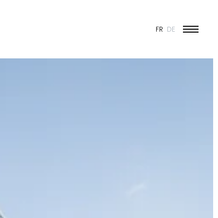
FR
DE
ÉDUCATION ET JEUNESSE
CULTURE
SPORT
PATRIMOINE ET RÉNOVATION
INDUSTRIE ET COMMERCE
HABITAT
URBANISME
CONCOURS
PUBLIC
50 ANS DE JONAS - 50 PROJETS
TOUS LES PROJETS
N & VISION
ES