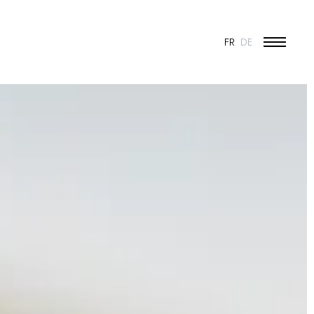
FR
DE
ÉDUCATION ET JEUNESSE
CULTURE
SPORT
PATRIMOINE ET RÉNOVATION
INDUSTRIE ET COMMERCE
HABITAT
URBANISME
CONCOURS
PUBLIC
50 ANS DE JONAS - 50 PROJETS
TOUS LES PROJETS
N & VISION
ES