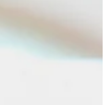
JONAS
CT
instagram
linkedin
|