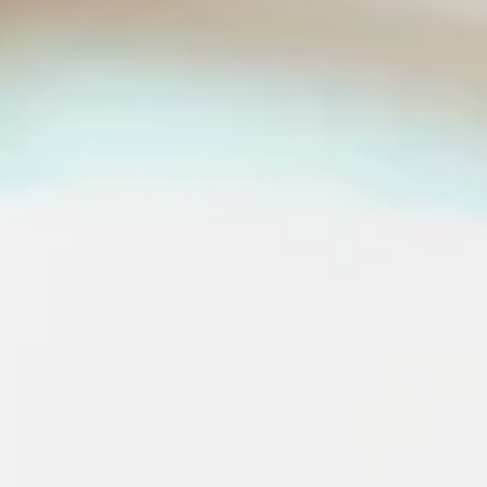
TEAM
JOBS@
CONTA
facebook
|