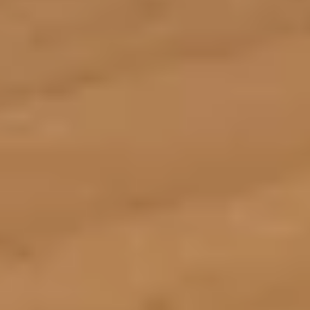
STORIES
TEAM
JOBS@JONAS
CONTACT
facebook
instagram
linkedin
|
|