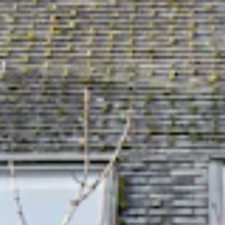
STORIES
TEAM
JOBS@JONAS
CONTACT
facebook
instagram
linkedin
|
|