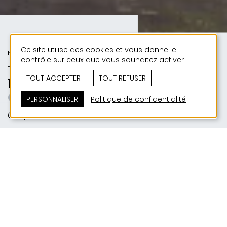
Ce site utilise des cookies et vous donne le
HABITAT | URBANISME | 50 ANS DE
contrôle sur ceux que vous souhaitez activer
JONAS - 50 PROJETS
TOUT ACCEPTER
TOUT REFUSER
1990 | Quartier Sauerwiss
Gut gealtert
PERSONNALISER
Politique de confidentialité
Gasperich
SITUATION
L-2512 Gasperich
MAITRE D'OUVRAGE
Fonds du Logement