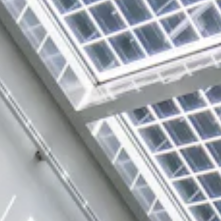
TEAM
JOBS@
CONTA
facebook
|