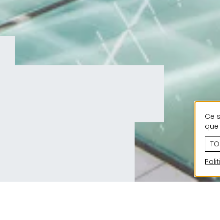
Ce s
que 
TO
Poli