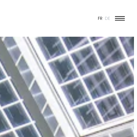
FR
DE
ÉDUCATION ET JEUNESSE
CULTURE
SPORT
PATRIMOINE ET RÉNOVATION
INDUSTRIE ET COMMERCE
HABITAT
URBANISME
CONCOURS
PUBLIC
50 ANS DE JONAS - 50 PROJETS
TOUS LES PROJETS
N & VISION
ES