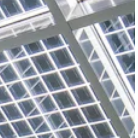
JONAS
CT
instagram
linkedin
|