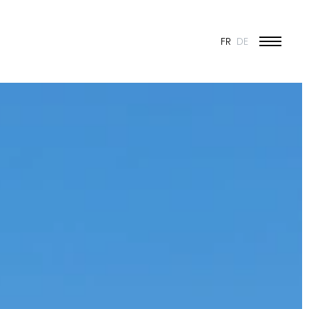
FR
DE
ÉDUCATION ET JEUNESSE
CULTURE
SPORT
PATRIMOINE ET RÉNOVATION
INDUSTRIE ET COMMERCE
HABITAT
URBANISME
CONCOURS
PUBLIC
50 ANS DE JONAS - 50 PROJETS
TOUS LES PROJETS
N & VISION
ES