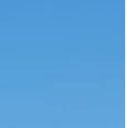
JONAS
CT
instagram
linkedin
|