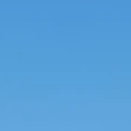
TEAM
JOBS@
CONTA
facebook
|