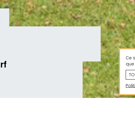
Ce s
rf
que 
TO
Poli