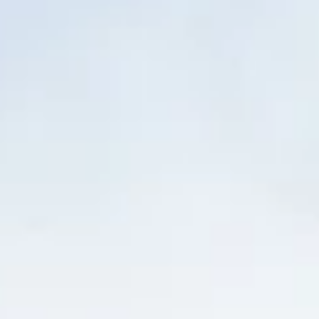
STORIES
TEAM
JOBS@JONAS
CONTACT
facebook
instagram
linkedin
|
|