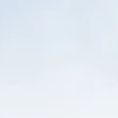
STORIES
TEAM
JOBS@JONAS
CONTACT
facebook
instagram
linkedin
|
|