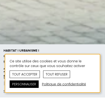
HABITAT | URBANISME |
CONCOURS | 50 ANS DE JONAS -
Ce site utilise des cookies et vous donne le
50 PROJETS
contrôle sur ceux que vous souhaitez activer
2025 | Concours - Quartier
TOUT ACCEPTER
TOUT REFUSER
Sauertraisch
Built for community
PERSONNALISER
Politique de confidentialité
Steinfort