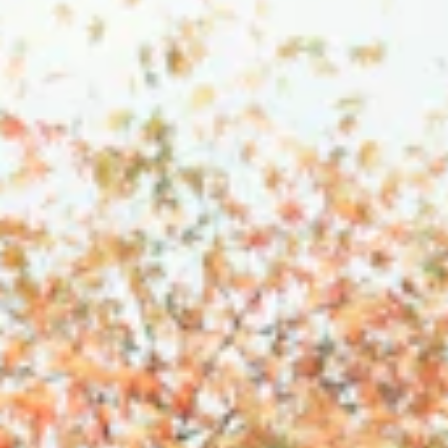
STORIES
TEAM
JOBS@JONAS
CONTACT
facebook
instagram
linkedin
|
|