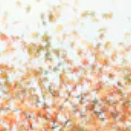
STORIES
TEAM
JOBS@JONAS
CONTACT
facebook
instagram
linkedin
|
|