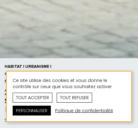
HABITAT | URBANISME |
CONCOURS | 50 ANS DE JONAS -
Ce site utilise des cookies et vous donne le
50 PROJETS
contrôle sur ceux que vous souhaitez activer
2025 | Concours - Quartier
TOUT ACCEPTER
TOUT REFUSER
Sauertraisch
Built for community
PERSONNALISER
Politique de confidentialité
Steinfort