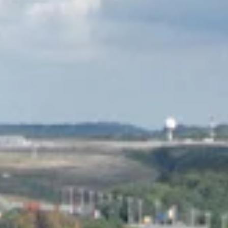
STORIES
TEAM
JOBS@JONAS
CONTACT
facebook
instagram
linkedin
|
|