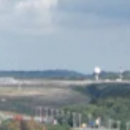
STORIES
TEAM
JOBS@JONAS
CONTACT
facebook
instagram
linkedin
|
|