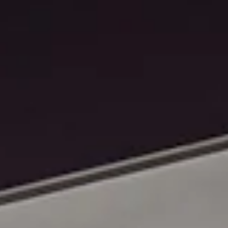
STORIES
TEAM
JOBS@JONAS
CONTACT
facebook
instagram
linkedin
|
|