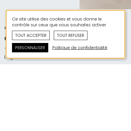
Ce site utilise des cookies et vous donne le
contrôle sur ceux que vous souhaitez activer
CULTURE | SPORT | PUBLIC
TOUT ACCEPTER
TOUT REFUSER
Centre sportif et culturel
Allez le vert !
PERSONNALISER
Politique de confidentialité
Linger
SITUATION
12, rue de la Libération | L-4797 Linger
MAITRE D'OUVRAGE
Administration Communale de Käerjeng
RÉALISATION
2014-2015