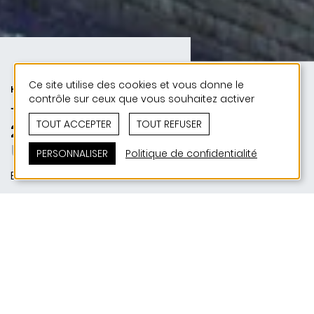
Ce site utilise des cookies et vous donne le
HABITAT | URBANISME | 50 ANS DE
contrôle sur ceux que vous souhaitez activer
JONAS - 50 PROJETS
TOUT ACCEPTER
TOUT REFUSER
2016 | Résidences Um Bëschel
Um Bëschel – ein Stück Stadt
PERSONNALISER
Politique de confidentialité
Ettelbruck
SITUATION
Rue de Bastogne, Chemin du Camping, Um
Bëschel | L-9015 Ettelbruck
MAITRE D'OUVRAGE
Nordstad Promotions