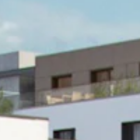
STORIES
TEAM
JOBS@JONAS
CONTACT
facebook
instagram
linkedin
|
|