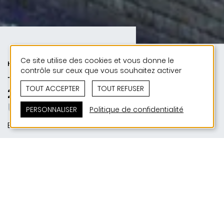
Ce site utilise des cookies et vous donne le
HABITAT | URBANISME | 50 ANS DE
contrôle sur ceux que vous souhaitez activer
JONAS - 50 PROJETS
TOUT ACCEPTER
TOUT REFUSER
2016 | Résidences Um Bëschel
Um Bëschel – ein Stück Stadt
PERSONNALISER
Politique de confidentialité
Ettelbruck
SITUATION
Rue de Bastogne, Chemin du Camping, Um
Bëschel | L-9015 Ettelbruck
MAITRE D'OUVRAGE
Nordstad Promotions