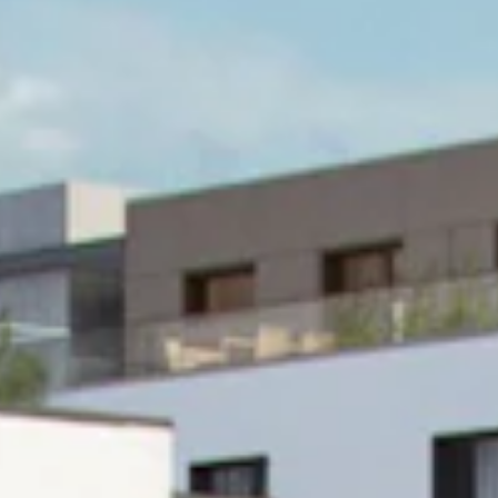
STORIES
TEAM
JOBS@JONAS
CONTACT
facebook
instagram
linkedin
|
|