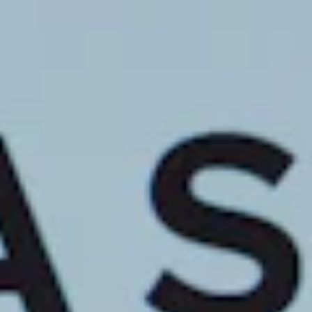
STORIES
TEAM
JOBS@JONAS
CONTACT
facebook
instagram
linkedin
|
|