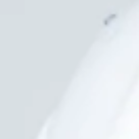
STORIES
TEAM
JOBS@JONAS
CONTACT
facebook
instagram
linkedin
|
|