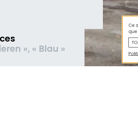
Ce s
que 
nces
TO
ieren », « Blau »
Poli
Depuis les années 1980, notre bureau a réalisé d
logements collectifs pour différents maîtres d’
beaucoup à Ettelbruck et dans sa région. Cette 
permet, avec le recul, un regard différencié sur l