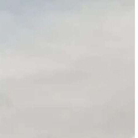
JONAS
CT
instagram
linkedin
|