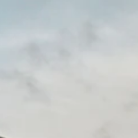
TEAM
JOBS@
CONTA
facebook
|