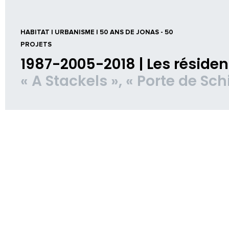
HABITAT | URBANISME | 50 ANS DE JONAS - 50
PROJETS
1987-2005-2018 | Les réside
« A Stackels », « Porte de Sch
SITUATION
L-9024 Ettelbruck, L-8009
Strassen, L-9125 Schieren
MAITRE D'OUVRAGE