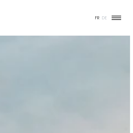
FR
DE
ÉDUCATION ET JEUNESSE
CULTURE
SPORT
PATRIMOINE ET RÉNOVATION
INDUSTRIE ET COMMERCE
HABITAT
URBANISME
CONCOURS
PUBLIC
50 ANS DE JONAS - 50 PROJETS
TOUS LES PROJETS
N & VISION
ES