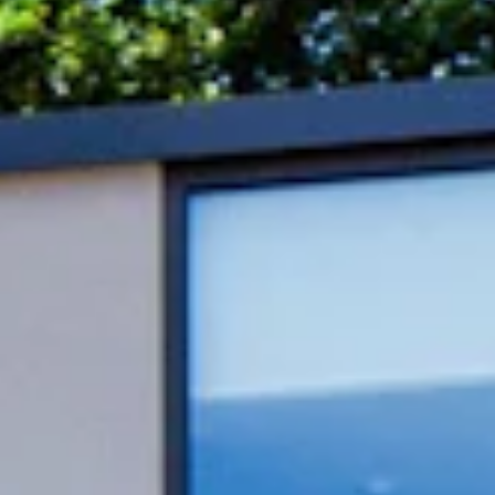
STORIES
TEAM
JOBS@JONAS
CONTACT
facebook
instagram
linkedin
|
|