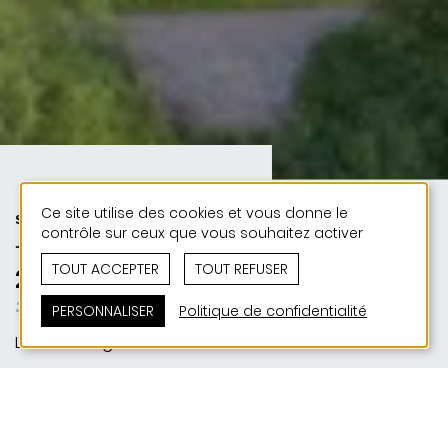
Ce site utilise des cookies et vous donne le
SPORT | PUBLIC | 50 ANS DE
contrôle sur ceux que vous souhaitez activer
JONAS - 50 PROJETS
TOUT ACCEPTER
TOUT REFUSER
2026 | Stade d'athlétisme Hamm
#JPEE
PERSONNALISER
Politique de confidentialité
Luxembourg
SITUATION
Hamm