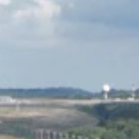
STORIES
TEAM
JOBS@JONAS
CONTACT
facebook
instagram
linkedin
|
|