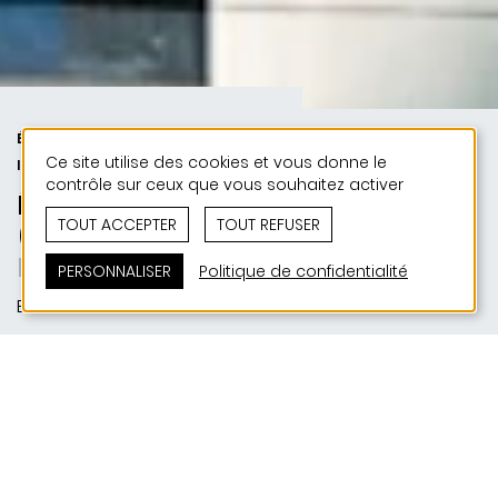
ÉDUCATION ET JEUNESSE | PUBLIC
Ce site utilise des cookies et vous donne le
| 50 ANS DE JONAS - 50 PROJETS
contrôle sur ceux que vous souhaitez activer
École Privée Sainte-Anne
TOUT ACCEPTER
TOUT REFUSER
(Bâtiment G)
La forme en pointe
PERSONNALISER
Politique de confidentialité
Ettelbruck