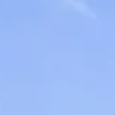
STORIES
TEAM
JOBS@JONAS
CONTACT
facebook
instagram
linkedin
|
|