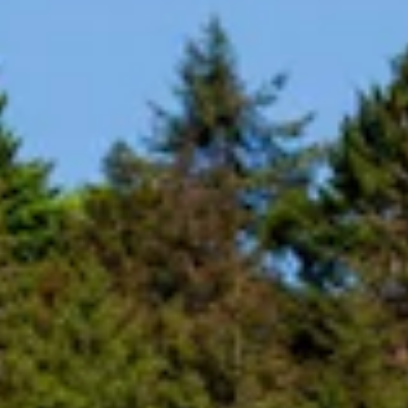
TEAM
JOBS@
CONTA
facebook
|