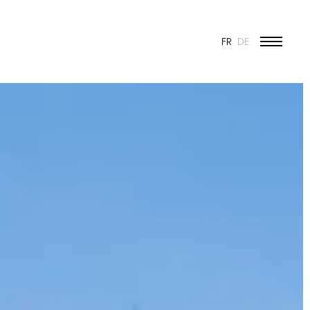
FR
DE
ÉDUCATION ET JEUNESSE
CULTURE
SPORT
PATRIMOINE ET RÉNOVATION
INDUSTRIE ET COMMERCE
HABITAT
URBANISME
CONCOURS
PUBLIC
50 ANS DE JONAS - 50 PROJETS
TOUS LES PROJETS
N & VISION
ES