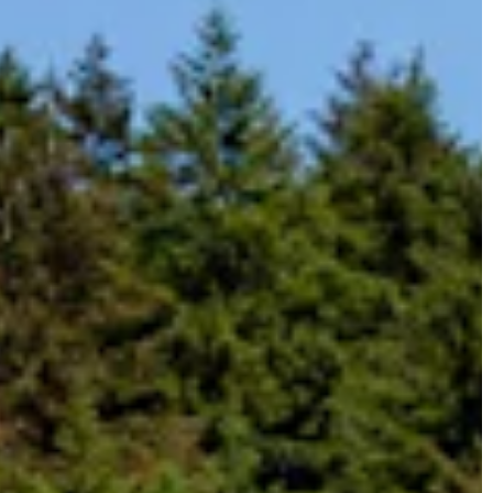
JONAS
CT
instagram
linkedin
|